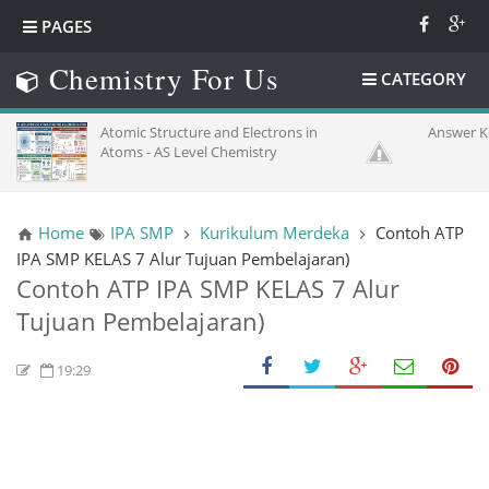
PAGES
Chemistry For Us
CATEGORY
Atomic Structure and Electrons in
Answer Key
Atoms - AS Level Chemistry
Home
IPA SMP
Kurikulum Merdeka
Contoh ATP
IPA SMP KELAS 7 Alur Tujuan Pembelajaran)
Contoh ATP IPA SMP KELAS 7 Alur
Tujuan Pembelajaran)
19:29