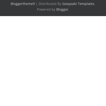
Bloggertheme9
| Distributed By
Gooyaabi Templates
.
Powered by
Blogger
.